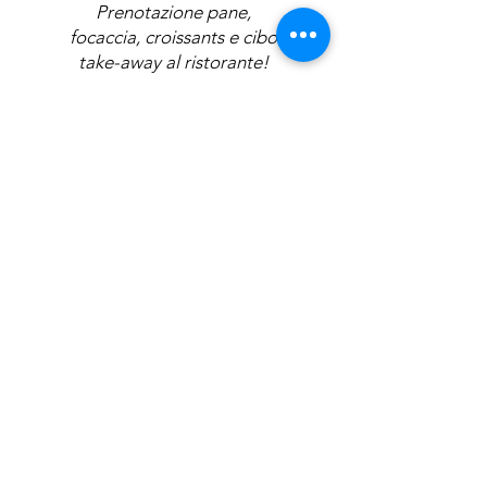
Prenotazione pane,
focaccia, croissants e cibo
take-away al ristorante!
Mini-market disponibile.
Il più bel servizio che
probabilmente potrete trovare è
senza dubbio la "naturalità" della
location.
Sentitevi liberi di esplorare il
campeggio e cercate le piccole
casette per gli uccelli o le
meravigliose piante
dell'entroterra ligure.